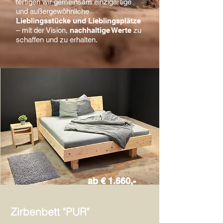
fertigen wir gemeinsam einzigartige
und außergewöhnliche
Lieblingsstücke und Lieblingsplätze
– mit der Vision,
nachhaltige Werte
zu
schaffen und zu erhalten.
ab € 1.660,-
Zirbenbett "PUR"