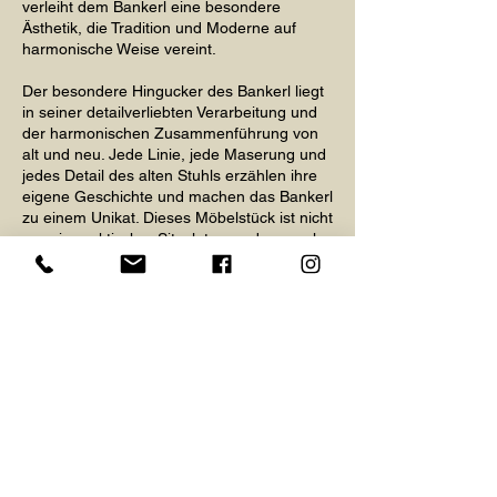
verleiht dem Bankerl eine besondere
Ästhetik, die Tradition und Moderne auf
harmonische Weise vereint.
Der besondere Hingucker des Bankerl liegt
in seiner detailverliebten Verarbeitung und
der harmonischen Zusammenführung von
alt und neu. Jede Linie, jede Maserung und
jedes Detail des alten Stuhls erzählen ihre
eigene Geschichte und machen das Bankerl
zu einem Unikat. Dieses Möbelstück ist nicht
nur ein praktischer Sitzplatz, sondern auch
ein dekoratives Element, das in jedem
Raum für Bewunderung sorgt.
Länge: 150cm
Tiefe: 50cm
Sitzhöhe 47cm
zurück zur Übersicht
gleich anfragen